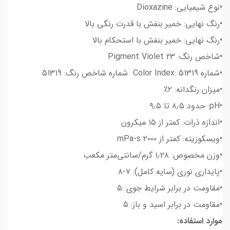
•نوع شیمیایی: Dioxazine
•رنگ نهایی: خمیر بنفش با قدرت رنگی بالا
•رنگ نهایی: خمیر بنفش با استحکام بالا
•شاخص رنگ: Pigment Violet 23
•شماره Color Index: 51319 شماره شاخص رنگ: 51319
•میزان رنگدانه: ۲٪
•pH: حدود ۸٫۵ تا ۹٫۵
•اندازه ذرات: کمتر از ۱۵ میکرون
•ویسکوزیته: کمتر از ۲۰۰۰ mPa-s
•وزن مخصوص: ۱٫۲۸ گرم/سانتی‌متر مکعب
•پایداری نوری (سایه کامل): ۷-۸
•مقاومت در برابر شرایط جوی: ۵
•مقاومت در برابر اسید و باز: ۵
موارد استفاده: