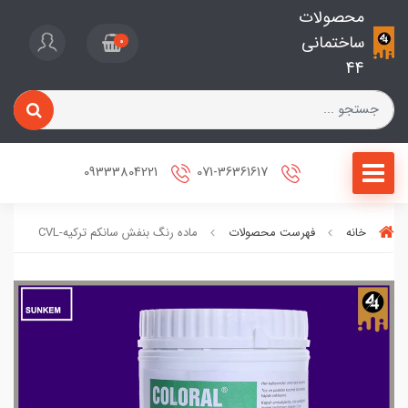
محصولات
ساختمانی
0
44
09333804221
071-36361617
خانه
فهرست محصولات
ماده رنگ بنفش سانکم ترکیه-CVL