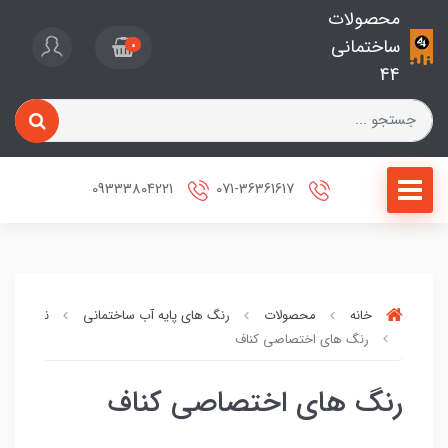
محصولات
ساختمانی
0
44
09333804221
071-36361617
خانه
محصولات
رنگ های پایه آب ساختمانی
نمای داخل
رنگ های اختصاصی کناف
رنگ های اختصاصی کناف