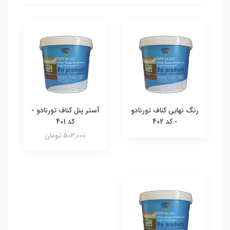
رنگ نهایی کناف تورنادو
آستر پنل کناف تورنادو -
- کد 402
کد 401
503,000 تومان