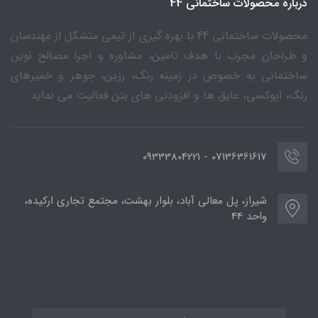
درباره محصولات ساختمانی 44
محصولات ساختمانی 44 با بهره گیری از تیمی متشکل از مهندسان
و طراحان مجرب با هدف تامین، مشاوره و اجرا مصالح نوین
ساختمانی به خصوص در زمینه رنگ، رزین، جوهر و خمیرهای
رنگ، اپوکسی، عایق ها و افزودنی های بتن فعالیت می نماید.
07136361617 - 09333804221
شیراز، پل معالی آباد، بلوار بهشت، مجتمع تجاری ارکیده،
واحد 44