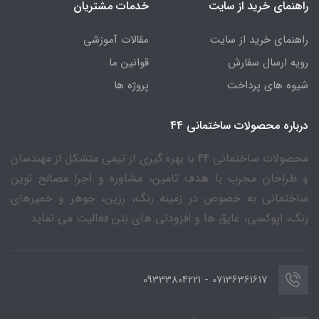
راهنمای خرید از سایت
خدمات مشتریان
راهنمای خرید از سایت
مقالات آموزشی
رویه ارسال سفارش
قوانین ما
شیوه های پرداخت
پروژه ها
درباره محصولات ساختمانی 44
محصولات ساختمانی 44 با بهره گیری از تیمی متشکل از مهندسان
و طراحان مجرب با هدف تامین، مشاوره و اجرا مصالح نوین
ساختمانی به خصوص در زمینه رنگ، رزین، جوهر و خمیرهای
رنگ، اپوکسی، عایق ها و افزودنی های بتن فعالیت می نماید.
07136361617 - 09333804221