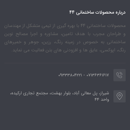
درباره محصولات ساختمانی 44
محصولات ساختمانی 44 با بهره گیری از تیمی متشکل از مهندسان
و طراحان مجرب با هدف تامین، مشاوره و اجرا مصالح نوین
ساختمانی به خصوص در زمینه رنگ، رزین، جوهر و خمیرهای
رنگ، اپوکسی، عایق ها و افزودنی های بتن فعالیت می نماید.
07136361617 - 09333804221
شیراز، پل معالی آباد، بلوار بهشت، مجتمع تجاری ارکیده،
واحد 44