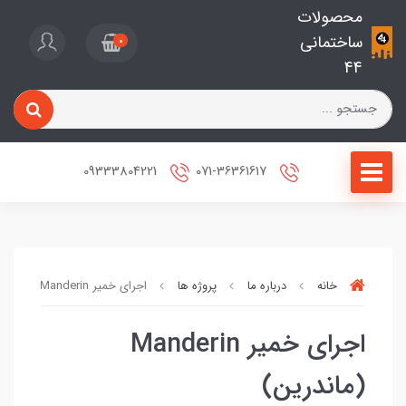
محصولات
ساختمانی
0
44
09333804221
071-36361617
خانه
درباره ما
پروژه ها
اجرای خمیر Manderin (ماندرین)
اجرای خمیر Manderin
(ماندرین)