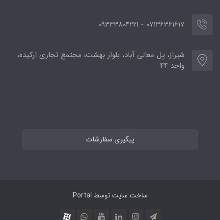
07136361617 - 09333804221
شیراز، پل معالی آباد، بلوار بهشت، مجتمع تجاری ارکیده،
واحد 44
پیگیری سفارشات
ساخت سایت توسط
Portal