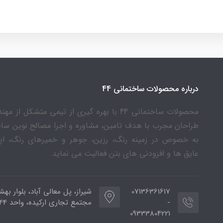
درباره محصولات ساختمانی 44
محصولات ساختمانی 44 با بهره گیری از تیمی متشکل از 
طراحان مجرب با هدف تامین، مشاوره و اجرا مصالح نوین سا
به خصوص در زمینه رنگ، رزین، جوهر و خمیرهای رنگ، اپ
عایق ها و افزودنی های بتن فعالیت می نماید.
07136361617
شیراز، پل معالی آباد، بلوار به
-
مجتمع تجاری ارکیده، واحد 44
09333804221