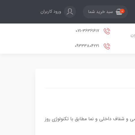
ورود کاربران
سبد خرید شما
0
071-36361617
ون
09333804221
شی و شفاف داخلی و نما مطابق با تکنولوژی روز