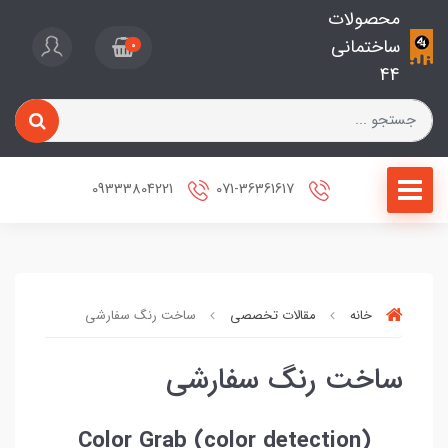
محصولات
ساختمانی
0
44
09333804221
071-36361617
خانه
مقالات تخصصی
ساخت رنگ سفارشی
ساخت رنگ سفارشی
(Color Grab (color detection