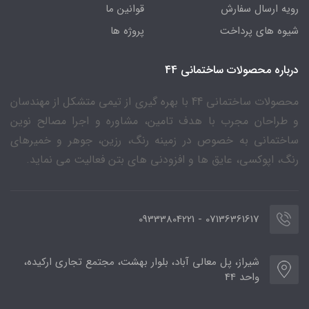
رویه ارسال سفارش
قوانین ما
شیوه های پرداخت
پروژه ها
درباره محصولات ساختمانی 44
محصولات ساختمانی 44 با بهره گیری از تیمی متشکل از مهندسان
و طراحان مجرب با هدف تامین، مشاوره و اجرا مصالح نوین
ساختمانی به خصوص در زمینه رنگ، رزین، جوهر و خمیرهای
رنگ، اپوکسی، عایق ها و افزودنی های بتن فعالیت می نماید.
07136361617 - 09333804221
شیراز، پل معالی آباد، بلوار بهشت، مجتمع تجاری ارکیده،
واحد 44