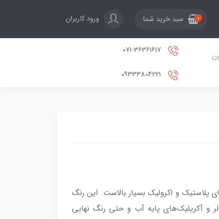
ورود کاربران
سبد خرید شما
0
071-36361617
ون
09333804221
ای پلاستیک و اکرولیک بسیار بالاست. این رنگ
 و آکریلیک‌های پایه آب و حتی رنگ نهایی