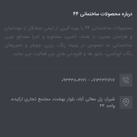
درباره محصولات ساختمانی 44
محصولات ساختمانی 44 با بهره گیری از تیمی متشکل از مهندسان
و طراحان مجرب با هدف تامین، مشاوره و اجرا مصالح نوین
ساختمانی به خصوص در زمینه رنگ، رزین، جوهر و خمیرهای
رنگ، اپوکسی، عایق ها و افزودنی های بتن فعالیت می نماید.
07136361617 - 09333804221
شیراز، پل معالی آباد، بلوار بهشت، مجتمع تجاری ارکیده،
واحد 44