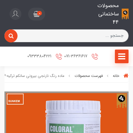
محصولات
ساختمانی
0
44
09333804221
071-36361617
خانه
فهرست محصولات
ماده رنگ نارنجی بیرونی سانکم ترکیه-COP