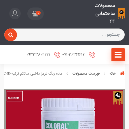
محصولات
ساختمانی
0
44
09333804221
071-36361617
خانه
فهرست محصولات
ماده رنگ قرمز داخلی سانکم ترکیه-CRD