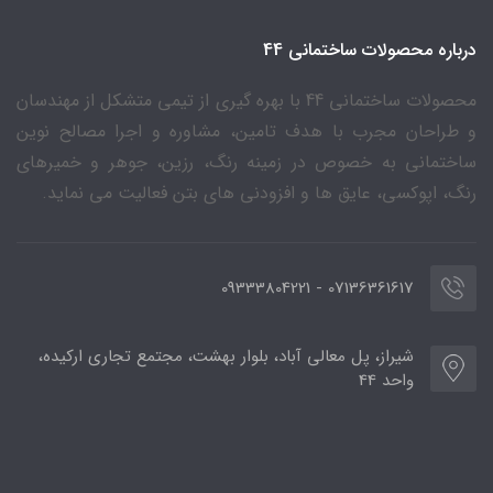
درباره محصولات ساختمانی 44
محصولات ساختمانی 44 با بهره گیری از تیمی متشکل از مهندسان
و طراحان مجرب با هدف تامین، مشاوره و اجرا مصالح نوین
ساختمانی به خصوص در زمینه رنگ، رزین، جوهر و خمیرهای
رنگ، اپوکسی، عایق ها و افزودنی های بتن فعالیت می نماید.
07136361617 - 09333804221
شیراز، پل معالی آباد، بلوار بهشت، مجتمع تجاری ارکیده،
واحد 44