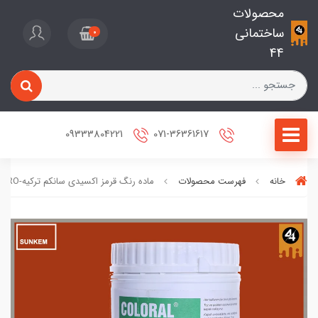
محصولات
ساختمانی
0
44
09333804221
071-36361617
خانه
فهرست محصولات
ماده رنگ قرمز اکسیدی سانکم ترکیه-CRO