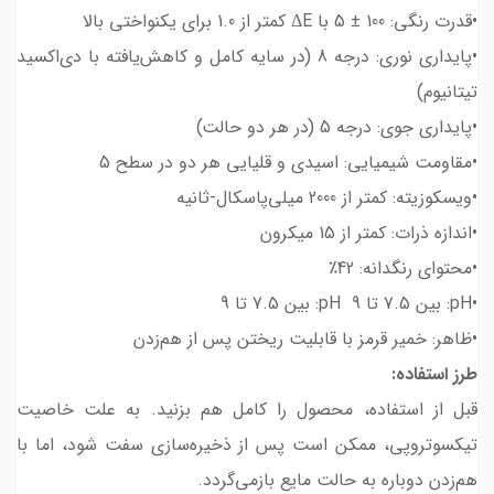
•قدرت رنگی: 100 ± 5 با ΔE کمتر از 1.0 برای یکنواختی بالا
•پایداری نوری: درجه 8 (در سایه کامل و کاهش‌یافته با دی‌اکسید
تیتانیوم)
•پایداری جوی: درجه 5 (در هر دو حالت)
•مقاومت شیمیایی: اسیدی و قلیایی هر دو در سطح 5
•ویسکوزیته: کمتر از 2000 میلی‌پاسکال-ثانیه
•اندازه ذرات: کمتر از 15 میکرون
•محتوای رنگدانه: 42٪
•pH: بین 7.5 تا 9 pH: بین 7.5 تا 9
•ظاهر: خمیر قرمز با قابلیت ریختن پس از هم‌زدن
طرز استفاده:
قبل از استفاده، محصول را کامل هم بزنید. به علت خاصیت
تیکسوتروپی، ممکن است پس از ذخیره‌سازی سفت شود، اما با
هم‌زدن دوباره به حالت مایع بازمی‌گردد.