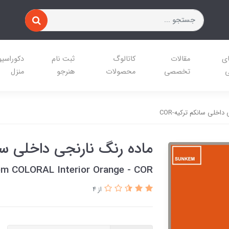
ای
مقالات
کاتالوگ
ثبت نام
دکوراسی
ی
تخصصی
محصولات
هنرجو
منزل
اخلی سانکم ترکیه-COR
ماده رنگ نارنجی داخلی سانک
m COLORAL Interior Orange - COR
از 4