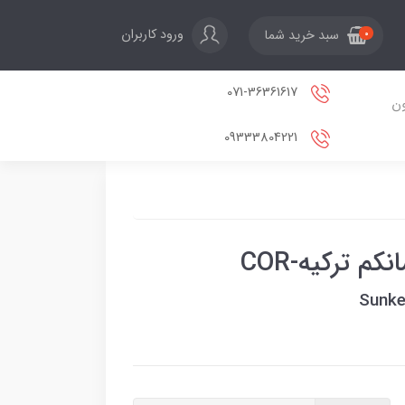
ورود کاربران
سبد خرید شما
0
071-36361617
ون
09333804221
م ترکیه-COR
Sunke