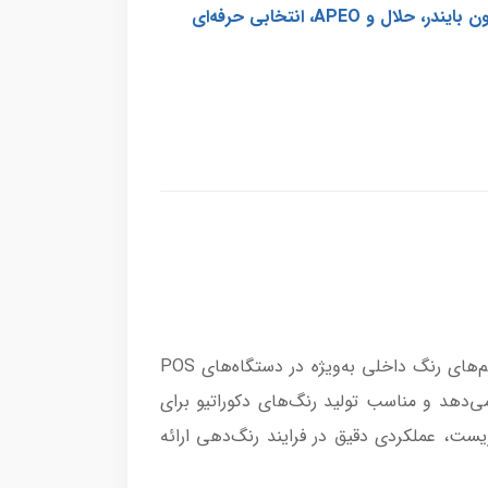
طراحی شده است. این رنگ با بهره‌گیری از پیگمنت نارنجی 34 (Pigment Orange 34) و فرمولاسیون تخصصی بدون بایندر، حلال و APEO، انتخابی حرفه‌ای
COR یک دیسپرس رنگدانه‌ای با پایه آب است که با بهره‌گیری از تکنولوژی نوین SUNKEM تولید شده و برای سیستم‌های رنگ داخلی به‌ویژه در دستگاه‌های POS
ر اختیار کاربران قرار می‌دهد و مناسب تولید رنگ‌های دکوراتیو برای
مواد APEO بوده و ضمن حفظ ایمنی محیط زیست، عملکردی دقیق در فرایند رنگ‌دهی ارائه