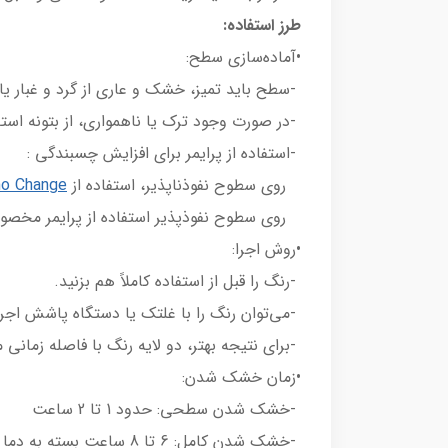
طرز استفاده:
•آماده‌سازی سطح:
-سطح باید تمیز، خشک و عاری از گرد و غبار یا
-در صورت وجود ترک یا ناهمواری، از بتونه است
-استفاده از پرایمر برای افزایش چسبندگی :
روی سطوح نفوذناپذیر، استفاده از
no Change
روی سطوح نفوذپذیر استفاده از پرایمر مخ
•روش اجرا:
-رنگ را قبل از استفاده کاملاً هم بزنید.
-می‌توان رنگ را با غلتک یا دستگاه پاشش اجرا
-برای نتیجه بهتر، دو لایه رنگ با فاصله زمانی
•زمان خشک شدن:
-خشک شدن سطحی: حدود 1 تا 2 ساعت
-خشک شدن کامل: 6 تا 8 ساعت بسته به دما و رطوبت محیط