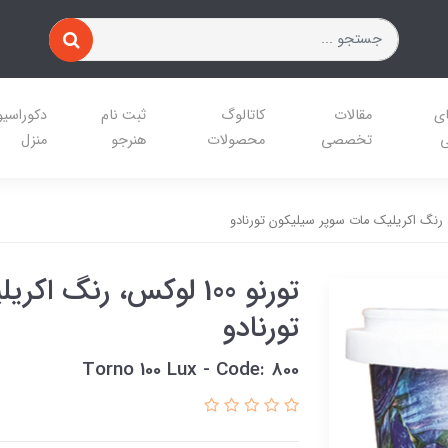
ای
مقالات
کاتالوگ
ثبت نام
دکوراسی
ی
تخصصی
محصولات
هنرجو
منزل
تورنو 100 لوکس، رنگ 
تورنادو
Torno 100 Lux - Code: 800