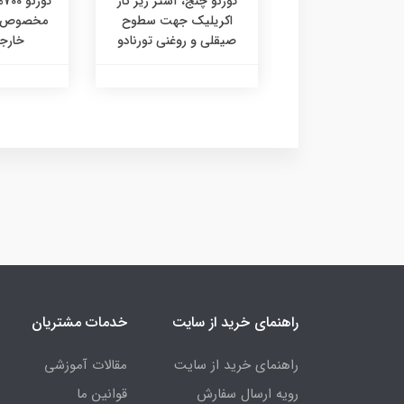
 فوندو، آستر زیرکار
تورنو چنج، آستر زیر کار
تو
لیکونی مخصوص
اکریلیک جهت سطوح
مخصوص نم
ت دکوراتیو تورنادو
صیقلی و روغنی تورنادو
خارجی
راهنمای خرید از سایت
خدمات مشتریان
راهنمای خرید از سایت
مقالات آموزشی
رویه ارسال سفارش
قوانین ما