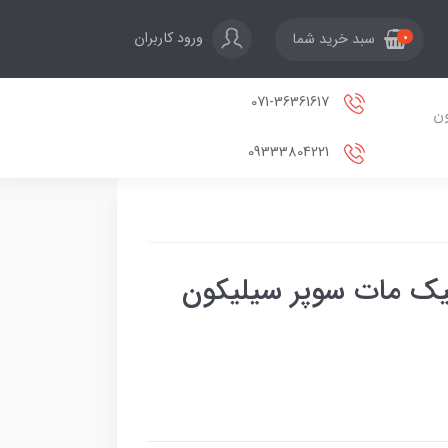
ورود کاربران
سبد خرید شما
0
071-36361617
ون
09333804221
اکريليک مات سوپر سیلیکون