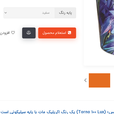
پایه رنگ
استعلام محصول
افزودن به لیست علاقمندی‌ها
رنگ اکريليک مات سوپر سیلیکون «تورنو 100 لوکس» (Torno 100 Lux) یک رنگ اکریل