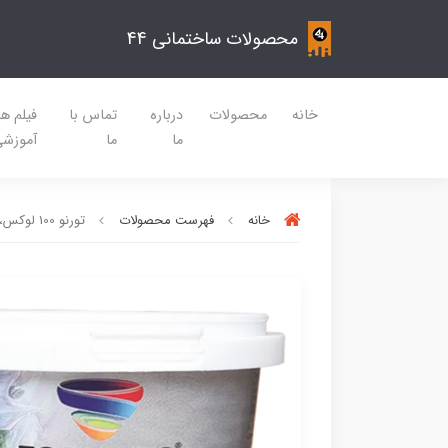
محصولات ساختمانی 44
خانه
محصولات
درباره
تماس با
فیلم ه
ما
ما
آموزش
خانه
فهرست محصولات
تورنو 100 لوکس، رنگ اکريليک مات سوپر سیلیکون تورنادو