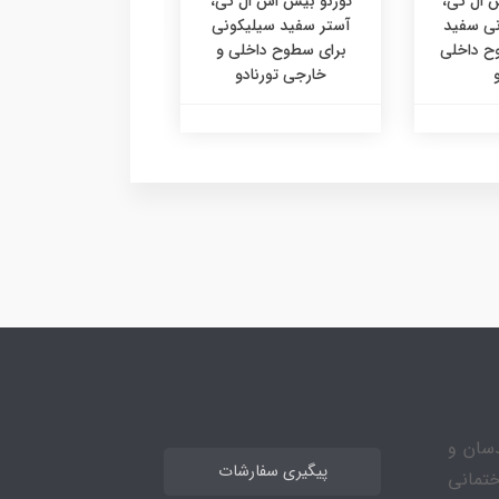
س ال کی،
تورنو بیس اس ال کی،
نی سفید
آستر سفید سیلیکونی
 داخلی
برای سطوح داخلی و
خارجی تورنادو
مهندسان و
پیگیری سفارشات
ختمانی