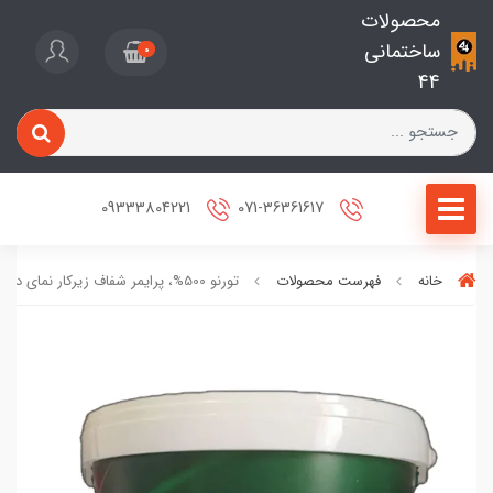
محصولات
ساختمانی
0
44
09333804221
071-36361617
خانه
فهرست محصولات
تورنو 500%، پرایمر شفاف زیرکار نمای داخلی تورنادو