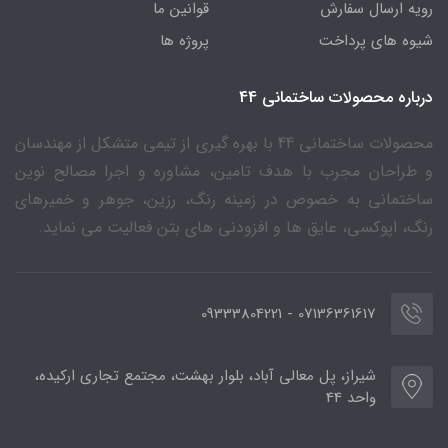
رویه ارسال سفارش
قوانین ما
شیوه های پرداخت
پروژه ها
درباره محصولات ساختمانی 44
محصولات ساختمانی 44 با بهره گیری از تیمی متشکل از مهندسان
و طراحان مجرب با هدف تامین، مشاوره و اجرا مصالح نوین
ساختمانی به خصوص در زمینه رنگ، رزین، جوهر و خمیرهای
رنگ، اپوکسی، عایق ها و افزودنی های بتن فعالیت می نماید.
07136361617 - 09333804221
شیراز، پل معالی آباد، بلوار بهشت، مجتمع تجاری ارکیده،
واحد 44