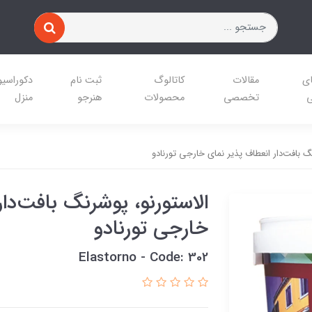
ای
مقالات
کاتالوگ
ثبت نام
دکوراسی
ی
تخصصی
محصولات
هنرجو
منزل
گ بافت‌دار انعطاف پذیر نمای خارجی تورنادو
الاستورنو، پوشرنگ بافت‌دار
خارجی تورنادو
Elastorno - Code: 302