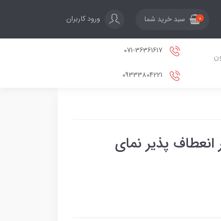
ورود کاربران
سبد خرید شما
0
071-36361617
ون
09333804221
 انعطاف پذیر نمای