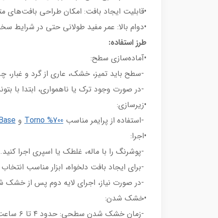
•قابلیت ایجاد بافت: امکان طراحی بافت‌های مت
•دوام بالا: عمر مفید طولانی حتی در شرایط سخ
طرز استفاده:
•آماده‌سازی سطح:
-سطح باید تمیز، خشک، عاری از گرد و غبار، چر
-در صورت وجود ترک یا ناهمواری، ابتدا با بتون
•زیرسازی:
-استفاده از پرایمر مناسب
Torno %700
و
Base
•اجرا:
-پوشرنگ را با ماله، غلطک یا اسپری اجرا کنید.
-برای ایجاد بافت دلخواه، ابزار مناسب انتخاب
-در صورت نیاز، اجرای لایه دوم پس از خشک شد
•خشک شدن:
-زمان خشک شدن سطحی: حدود ۴ تا ۶ ساعت