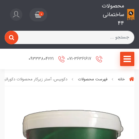
محصولات
ساختمانی
0
44
09333804221
071-36361617
خانه
فهرست محصولات
دکوبیس، آستر زیرکار محصولات دکوراتیو تو