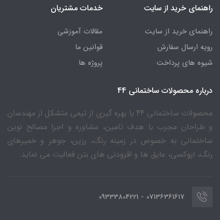
راهنمای خرید از سایت
خدمات مشتریان
راهنمای خرید از سایت
مقالات آموزشی
رویه ارسال سفارش
قوانین ما
شیوه های پرداخت
پروژه ها
درباره محصولات ساختمانی 44
محصولات ساختمانی 44 با بهره گیری از تیمی متشکل از مهندسان
و طراحان مجرب با هدف تامین، مشاوره و اجرا مصالح نوین
ساختمانی به خصوص در زمینه رنگ، رزین، جوهر و خمیرهای
رنگ، اپوکسی، عایق ها و افزودنی های بتن فعالیت می نماید.
07136361617 - 09333804221