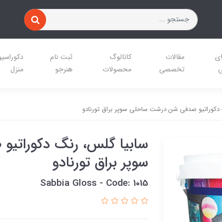
ای
مقالات
کاتالوگ
ثبت نام
دکوراسی
ی
تخصصی
محصولات
هنرجو
منزل
 دکوراتیو صدفی شن درشت ساحلی سوپر براق تورنادو
سابیا گلس، رنگ دکوراتی
سوپر براق تورنادو
Sabbia Gloss - Code: 1015