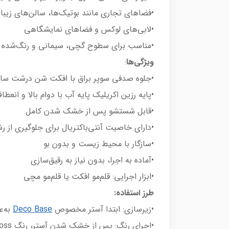
•فضاهای تجاری مانند بوتیک‌ها، سالن‌های زیبا
•لابی‌های لوکس و فضاهای نمایشگاهی
•مناسب برای سطوح گچی، سیمانی و رنگ‌شده ب
ویژگی‌ها
:
•جلوه صدفی سوپر براق با افکت شن درشت سا
•پایه رزین اکریلیک پایه آب با دوام بالا و انع
•قابل شستشو پس از خشک شدن کامل
•دارای خاصیت آنتی‌باکتریال برای جلوگیری از ر
•سازگار با محیط زیست و بدون بو
•آماده به اجرا، بدون نیاز به رقیق‌سازی
•ابزار اجرایی: قلم‌مو افکت یا قلم‌مو مچی
طرز استفاده:
•زیرسازی: ابتدا آستر مخصوص
Deco Base
به‌ع
•اجرای رنگ: پس از خشک شدن آستر، رنگ Sabbia Gloss با قلم‌مو افکت یا مچی اجرا گردد.