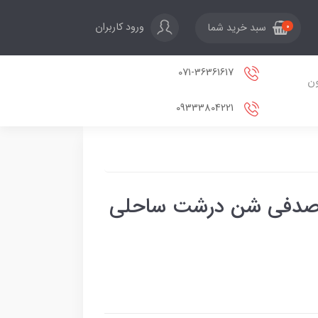
ورود کاربران
سبد خرید شما
0
071-36361617
ون
09333804221
و صدفی شن درشت ساحلی