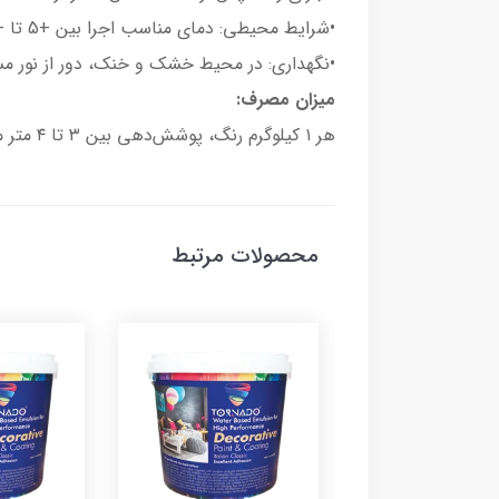
•شرایط محیطی: دمای مناسب اجرا بین +5 تا +35 درجه سانتی‌گراد است.
•نگهداری: در محیط خشک و خنک، دور از نور مستقیم خورشید، تا ۱۸ ماه پس 
میزان مصرف:
هر ۱ کیلوگرم رنگ، پوشش‌دهی بین ۳ تا ۴ متر مربع را فراهم می‌کند.
محصولات مرتبط