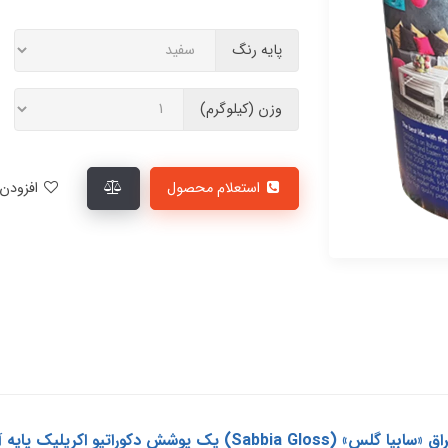
پایه رنگ
وزن (کیلوگرم)
استعلام محصول
افزودن به لیست علاقمندی‌ها
رنگ دکوراتیو صدفی شن درشت ساحلی سوپر براق «سابیا گلس» (ia Gloss