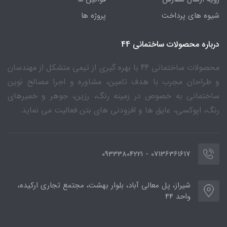
شیوه های پرداخت
پروژه ها
درباره محصولات ساختمانی 44
محصولات ساختمانی 44 با بهره گیری از تیمی متشکل از مهندسان
و طراحان مجرب با هدف تامین، مشاوره و اجرا مصالح نوین
ساختمانی به خصوص در زمینه رنگ، رزین، جوهر و خمیرهای
رنگ، اپوکسی، عایق ها و افزودنی های بتن فعالیت می نماید.
07136361617 - 09333804221
شیراز، پل معالی آباد، بلوار بهشت، مجتمع تجاری ارکیده،
واحد 44