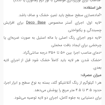
•مناسب برای نورپردازی موضعی با نور گرم (هالوژن یا LED)
طرز استفاده:
•آماده‌سازی سطح: سطح باید تمیز، خشک و صاف باشد.
•لایه اول: اجرای آستر مخصوص
Deco Base
برای افزایش
چسبندگی و یکنواختی.
•لایه دوم: اجرای رنگ اصلی با ماله استیل به صورت ضربه‌ای یا
چرخشی برای ایجاد بافت مخملی.
•دمای مناسب اجرا: بین +۵ تا +۳۵ درجه سانتی‌گراد.
•خشک شدن: هر لایه باید کاملاً خشک شود قبل از اجرای لایه
بعدی.
میزان مصرف:
هر ۱ کیلوگرم از رنگ آتلانتیکو گلد، بسته به نوع سطح و ابزار اجرا،
حدود ۳.۵ تا ۴.۵ متر مربع را پوشش می‌دهد.
برای دستیابی به جلوه کامل، اجرای دو لایه توصیه می‌شود.