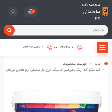
محصولات
ساختمانی
0
44
09333804221
071-36361617
خانه
فهرست محصولات
آتلانتیکو گلد، رنگ دکوراتیو اکریلیک طرح دار مخملی نرم طلایی تورنادو