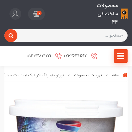
محصولات
ساختمانی
0
44
09333804221
071-36361617
خانه
فهرست محصولات
تورنو 80، رنگ اکريليک نیمه مات سیلیکونی تورنادو