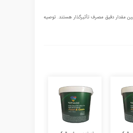
یین مقدار دقیق مصرف تأثیرگذار هستند. توصیه
مید پلاس، رنگ پلا
درجه دو سقفی تورن