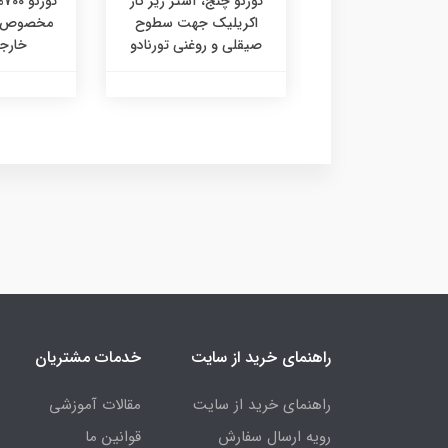
 فوندو، آستر زیرکار
تورنو چنج، آستر زیر کار
تو
لیکونی مخصوص
اکریلیک جهت سطوح
مخصوص نم
ت دکوراتیو تورنادو
صیقلی و روغنی تورنادو
خارجی
راهنمای خرید از سایت
خدمات مشتریان
راهنمای خرید از سایت
مقالات آموزشی
رویه ارسال سفارش
قوانین ما