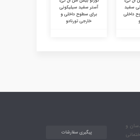
س ال کی،
تورنو بیس اس ال کی،
نی سفید
آستر سفید سیلیکونی
 داخلی
برای سطوح داخلی و
خارجی تورنادو
مهندسان و
پیگیری سفارشات
ختمانی