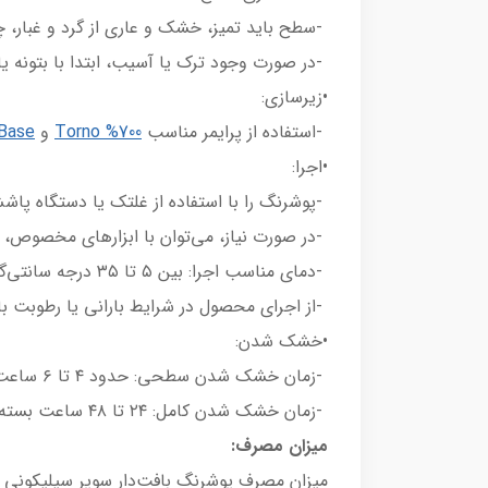
-سطح باید تمیز، خشک و عاری از گرد و غبار، چ
-در صورت وجود ترک یا آسیب، ابتدا با بتونه ی
•زیرسازی:
-استفاده از پرایمر مناسب
Torno %700
و
Base
•اجرا:
-پوشرنگ را با استفاده از غلتک یا دستگاه پاشش
-در صورت نیاز، می‌توان با ابزارهای مخصوص، ب
-دمای مناسب اجرا: بین ۵ تا ۳۵ درجه سانتی‌گراد
-از اجرای محصول در شرایط بارانی یا رطوبت با
•خشک شدن:
-زمان خشک شدن سطحی: حدود ۴ تا ۶ ساعت
-زمان خشک شدن کامل: ۲۴ تا ۴۸ ساعت بسته به شرایط محیطی
میزان مصرف:
میزان مصرف پوشرنگ بافت‌دار سوپر سیلیکونی تو