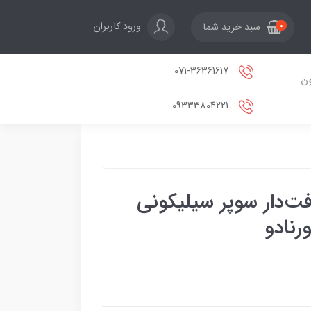
ورود کاربران
سبد خرید شما
0
071-36361617
ون
09333804221
فت‌دار سوپر سیلیکونی
رنادو